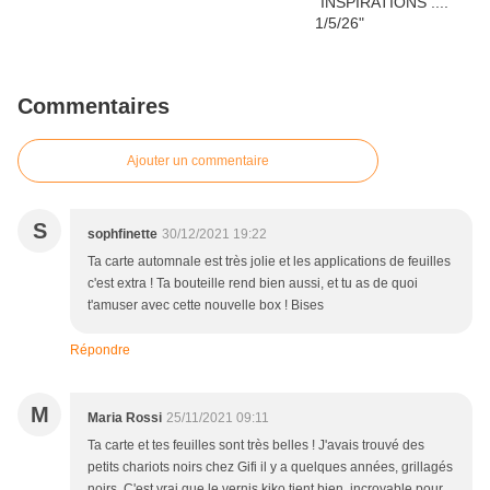
Commentaires
Ajouter un commentaire
S
sophfinette
30/12/2021 19:22
Ta carte automnale est très jolie et les applications de feuilles
c'est extra ! Ta bouteille rend bien aussi, et tu as de quoi
t'amuser avec cette nouvelle box ! Bises
Répondre
M
Maria Rossi
25/11/2021 09:11
Ta carte et tes feuilles sont très belles ! J'avais trouvé des
petits chariots noirs chez Gifi il y a quelques années, grillagés
noirs. C'est vrai que le vernis kiko tient bien, incroyable pour