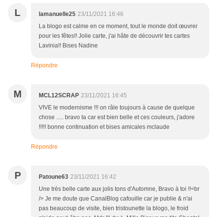
L
lamanuelle25
23/11/2021 16:46
La blogo est calme en ce moment, tout le monde doit œuvrer
pour les fêtes!! Jolie carte, j'ai hâte de découvrir tes cartes
Lavinia!! Bises Nadine
Répondre
M
MCL12SCRAP
23/11/2021 16:45
VIVE le modernisme !!! on râle toujours à cause de quelque
chose ..... bravo ta car est bien belle et ces couleurs, j'adore
!!!!! bonne continuation et bises amicales mclaude
Répondre
P
Patoune63
23/11/2021 16:42
Une très belle carte aux jolis tons d'Automne, Bravo à toi !!<br
/> Je me doute que CanalBlog cafouille car je publie & n'ai
pas beaucoup de visite, bien tristounette la blogo, le froid