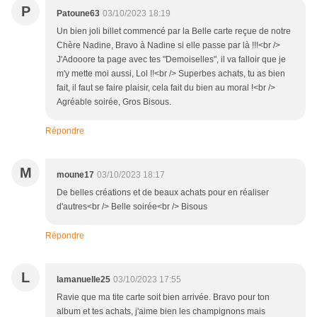
P
Patoune63
03/10/2023 18:19
Un bien joli billet commencé par la Belle carte reçue de notre
Chère Nadine, Bravo à Nadine si elle passe par là !!!<br />
J'Adooore ta page avec tes "Demoiselles", il va falloir que je
m'y mette moi aussi, Lol !!<br /> Superbes achats, tu as bien
fait, il faut se faire plaisir, cela fait du bien au moral !<br />
Agréable soirée, Gros Bisous.
Répondre
M
moune17
03/10/2023 18:17
De belles créations et de beaux achats pour en réaliser
d'autres<br /> Belle soirée<br /> Bisous
Répondre
L
lamanuelle25
03/10/2023 17:55
Ravie que ma tite carte soit bien arrivée. Bravo pour ton
album et tes achats, j'aime bien les champignons mais