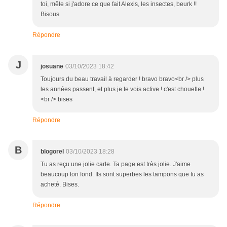
toi, mêle si j'adore ce que fait Alexis, les insectes, beurk !!
Bisous
Répondre
J
josuane
03/10/2023 18:42
Toujours du beau travail à regarder ! bravo bravo<br /> plus
les années passent, et plus je te vois active ! c'est chouette !
<br /> bises
Répondre
B
blogorel
03/10/2023 18:28
Tu as reçu une jolie carte. Ta page est très jolie. J'aime
beaucoup ton fond. Ils sont superbes les tampons que tu as
acheté. Bises.
Répondre