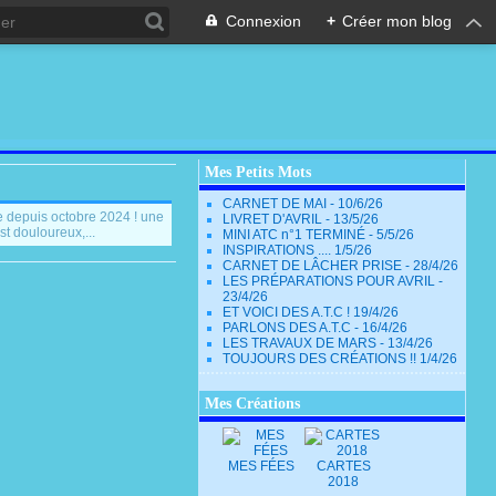
Connexion
+
Créer mon blog
Mes Petits Mots
CARNET DE MAI - 10/6/26
e depuis octobre 2024 ! une
LIVRET D'AVRIL - 13/5/26
t douloureux,...
MINI ATC n°1 TERMINÉ - 5/5/26
INSPIRATIONS .... 1/5/26
CARNET DE LÂCHER PRISE - 28/4/26
LES PRÉPARATIONS POUR AVRIL -
23/4/26
ET VOICI DES A.T.C ! 19/4/26
PARLONS DES A.T.C - 16/4/26
LES TRAVAUX DE MARS - 13/4/26
TOUJOURS DES CRÉATIONS !! 1/4/26
Mes Créations
MES FÉES
CARTES
2018