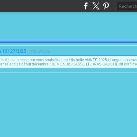
!!! 27/1/25
(
27/01/2025
)
tout juste temps pour vous souhaiter une tr§s belle ANNÉE 2025 ! Longue absenc
ntense et puis début décembre : JE ME SUIS CASSÉ LE BRAS GAUCHE !!!! Bref, c'es