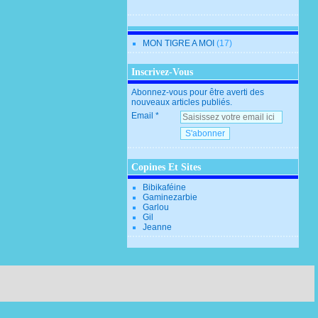
MON TIGRE A MOI
(17)
Inscrivez-Vous
Abonnez-vous pour être averti des
nouveaux articles publiés.
Email
Copines Et Sites
Bibikaféine
Gaminezarbie
Garlou
Gil
Jeanne