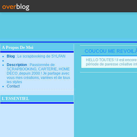
A Propos De Moi
COUCOU ME REVOILÀ !
Blog
: Le scrapbooking de SYLFAN
HELLO TOUTES ! il est encore 
période de paresse créative i
Description
: Passionnée de
SCRAPBOOKING, CARTERIE, HOME
DÉCO ,depuis 2000 ! Je partage avec
vous mes créations, variées et de tous
les styles
Contact
L'ESSENTIEL