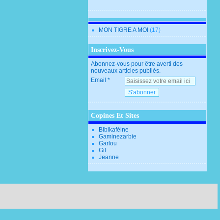
MON TIGRE A MOI
(17)
Inscrivez-Vous
Abonnez-vous pour être averti des
nouveaux articles publiés.
Email
Copines Et Sites
Bibikaféine
Gaminezarbie
Garlou
Gil
Jeanne