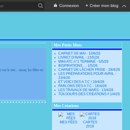
Connexion
+
Créer mon blog
Mes Petits Mots
CARNET DE MAI - 10/6/26
LIVRET D'AVRIL - 13/5/26
MINI ATC n°1 TERMINÉ - 5/5/26
INSPIRATIONS .... 1/5/26
CARNET DE LÂCHER PRISE - 28/4/26
 le site... sinon, les filles ne
LES PRÉPARATIONS POUR AVRIL -
23/4/26
ET VOICI DES A.T.C ! 19/4/26
PARLONS DES A.T.C - 16/4/26
LES TRAVAUX DE MARS - 13/4/26
TOUJOURS DES CRÉATIONS !! 1/4/26
Mes Créations
MES FÉES
CARTES
2018