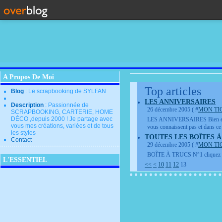
A Propos De Moi
Top articles
Blog
: Le scrapbooking de SYLFAN
LES ANNIVERSAIRES
Description
: Passionnée de
26 décembre 2005 ( #
MON TI
SCRAPBOOKING, CARTERIE, HOME
DÉCO ,depuis 2000 ! Je partage avec
LES ANNIVERSAIRES Bien entendu, 
vous mes créations, variées et de tous
vous connaissent pas et dans 
les styles
TOUTES LES BOÎTES 
Contact
29 décembre 2005 ( #
MON TI
BOÎTE À TRUCS N°1 cliquez
L'ESSENTIEL
<<
<
10
11
12
13