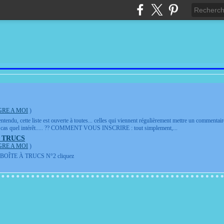
GRE A MOI
)
cette liste est ouverte à toutes... celles qui viennent régulièrement mettre un commentaire sur
ce cas quel intérêt..... ?? COMMENT VOUS INSCRIRE : tout simplement,...
À TRUCS
GRE A MOI
)
 BOÎTE À TRUCS N°2 cliquez