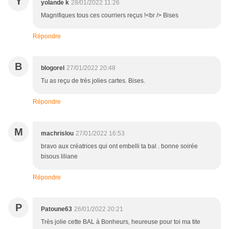
Y
yolande k
28/01/2022 11:26
Magnifiques tous ces courriers reçus !<br /> Bises
Répondre
B
blogorel
27/01/2022 20:48
Tu as reçu de très jolies cartes. Bises.
Répondre
M
machrislou
27/01/2022 16:53
bravo aux créatrices qui ont embelli ta bal . bonne soirée
bisous liliane
Répondre
P
Patoune63
26/01/2022 20:21
Très jolie cette BAL à Bonheurs, heureuse pour toi ma tite