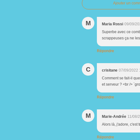
Ajouter un com
M
Maria Rossi
09/09/20
Superbe avec ce combo m
scrappeuses ça ne les
Répondre
C
crisitane
07/09/2022 
Comment se fait-il que
et serveur ? <br /> `gr
Répondre
M
Marie-Andrée
11/08/
Alors là, j'adore, c'est
Répondre