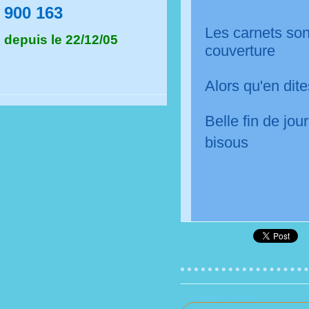
900 163
Les carnets sont
depuis le 22/12/05
couverture
Alors qu'en dites
Belle fin de jou
bisous
commentaires