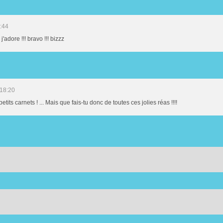
:44
j'adore !!! bravo !!! bizzz
 18:20
etits carnets ! ... Mais que fais-tu donc de toutes ces jolies réas !!!!