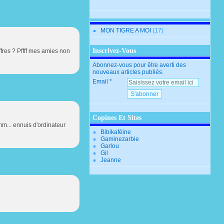
MON TIGRE A MOI
(17)
Inscrivez-Vous
ffres ? Pffff mes amies non
Abonnez-vous pour être averti des
nouveaux articles publiés.
Email
Copines Et Sites
mm... ennuis d'ordinateur
Bibikaféine
Gaminezarbie
Garlou
Gil
Jeanne