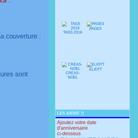
RS
:
PAGES
TAGS 2018
la couverture :
ELIOTT
ieures sont
CREAS-
NOEL
LES ANNIV !!
Ajoutez votre date
d'anniversaire
ci-dessous