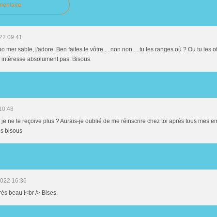
mentaire
22 09:41
er sable, j'adore. Ben faites le vôtre.....non non.....tu les ranges où ? Ou tu les o
 intéresse absolument pas. Bisous.
10:48
 je ne te reçoive plus ? Aurais-je oublié de me réinscrire chez toi après tous mes e
os bisous
2022 16:36
 très beau !<br /> Bises.