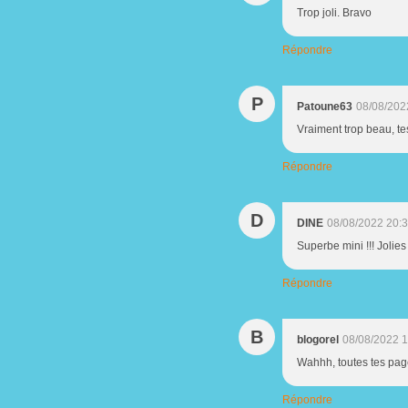
Trop joli. Bravo
Répondre
P
Patoune63
08/08/202
Vraiment trop beau, te
Répondre
D
DINE
08/08/2022 20:
Superbe mini !!! Jolies 
Répondre
B
blogorel
08/08/2022 
Wahhh, toutes tes page
Répondre