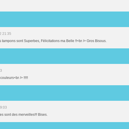
2 21:35
s tampons sont Superbes, Félicitations ma Belle !!<br /> Gros Bisous.
33
couleurs<br /> !!!!!
19:03
s sont des merveilles!!! Bises.