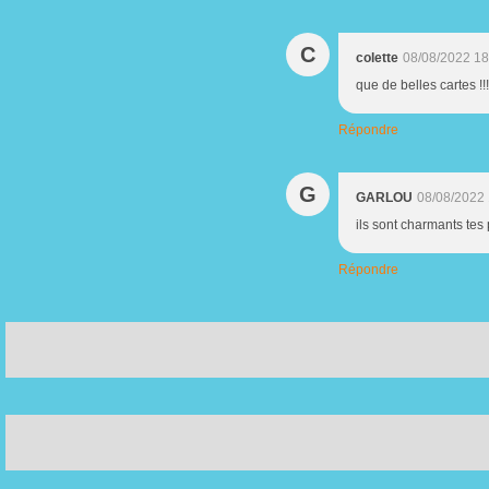
C
colette
08/08/2022 18
que de belles cartes !!! 
Répondre
G
GARLOU
08/08/2022
ils sont charmants tes p
Répondre