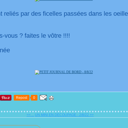
 reliés par des ficelles passées dans les oeille
-vous ? faites le vôtre !!!!
rnée
Repost
0
<< ...
UN MINI EN DÉCOUPAGE - 2/8/22 >>