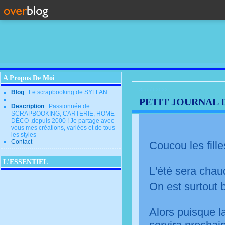
A Propos De Moi
8 août 2022
Blog
: Le scrapbooking de SYLFAN
PETIT JOURNAL D
Description
: Passionnée de
SCRAPBOOKING, CARTERIE, HOME
DÉCO ,depuis 2000 ! Je partage avec
vous mes créations, variées et de tous
les styles
Contact
Coucou les fille
L'ESSENTIEL
L'été sera chaud
On est surtout bi
Alors puisque la