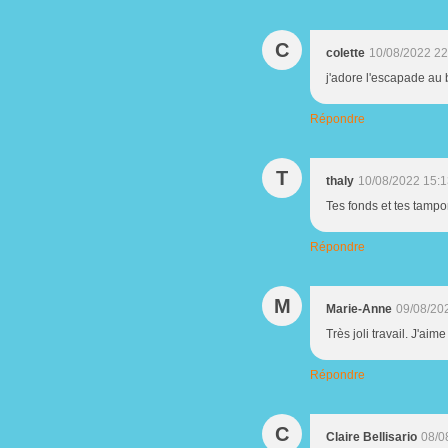
C
colette
10/08/2022 22
j'adore l'escapade au b
Répondre
T
thaly
10/08/2022 15:
Tes fonds et tes tampo
Répondre
M
Marie-Anne
09/08/20
Très joli travail. J'a
Répondre
C
Claire Bellisario
08/0