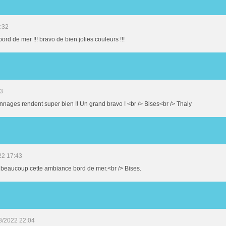
:32
ord de mer !!! bravo de bien jolies couleurs !!!
13
nnages rendent super bien !! Un grand bravo ! <br /> Bises<br /> Thaly
22 17:43
ime beaucoup cette ambiance bord de mer.<br /> Bises.
8/2022 22:04