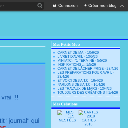
Connexion
+
Créer mon blog
Mes Petits Mots
CARNET DE MAI - 10/6/26
LIVRET D'AVRIL - 13/5/26
MINI ATC n°1 TERMINÉ - 5/5/26
INSPIRATIONS .... 1/5/26
CARNET DE LÂCHER PRISE - 28/4/26
LES PRÉPARATIONS POUR AVRIL -
23/4/26
ET VOICI DES A.T.C ! 19/4/26
PARLONS DES A.T.C - 16/4/26
LES TRAVAUX DE MARS - 13/4/26
TOUJOURS DES CRÉATIONS !! 1/4/26
 vrai !!!
Mes Créations
it "journal" qui
MES FÉES
CARTES
2018