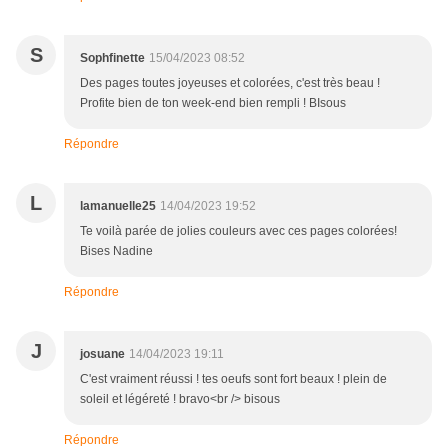
S
Sophfinette
15/04/2023 08:52
Des pages toutes joyeuses et colorées, c'est très beau !
Profite bien de ton week-end bien rempli ! BIsous
Répondre
L
lamanuelle25
14/04/2023 19:52
Te voilà parée de jolies couleurs avec ces pages colorées!
Bises Nadine
Répondre
J
josuane
14/04/2023 19:11
C'est vraiment réussi ! tes oeufs sont fort beaux ! plein de
soleil et légéreté ! bravo<br /> bisous
Répondre