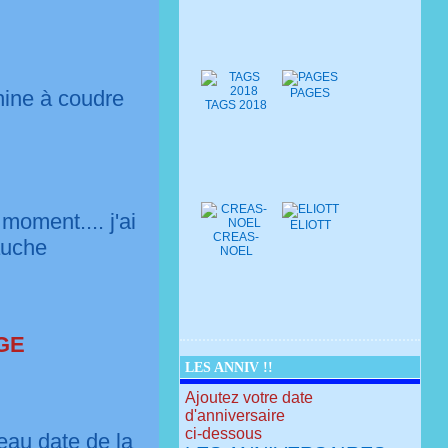
hine à coudre
PAGES
TAGS 2018
moment.... j'ai
ELIOTT
CREAS-
gauche
NOEL
GE
LES ANNIV !!
Ajoutez votre date
d'anniversaire
ci-dessous
ceau date de la