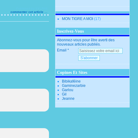
Published by SYLFAN
commenter cet article
…
MON TIGRE A MOI
(17)
Inscrivez-Vous
Abonnez-vous pour être averti des
nouveaux articles publiés.
Email
Copines Et Sites
Bibikaféine
Gaminezarbie
Garlou
Gil
Jeanne