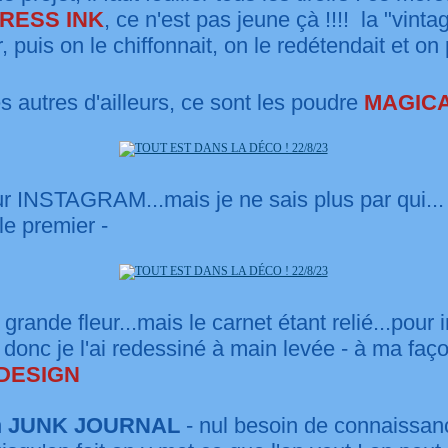
TRESS INK
, ce n'est pas jeune çà !!!! la "vinta
r, puis on le chiffonnait, on le redétendait et on
es autres d'ailleurs, ce sont les poudre
MAGIC
sur INSTAGRAM...mais je ne sais plus par qui... pa
 le premier -
 grande fleur...mais le carnet étant relié...pour 
 donc je l'ai redessiné à main levée - à ma faço
DESIGN
n
JUNK JOURNAL
- nul besoin de connaissan