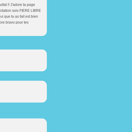
ultat !! J'adore ta page
e citation sois FIERE LIBRE
 que tu as fait est bien
core bravo pour tes