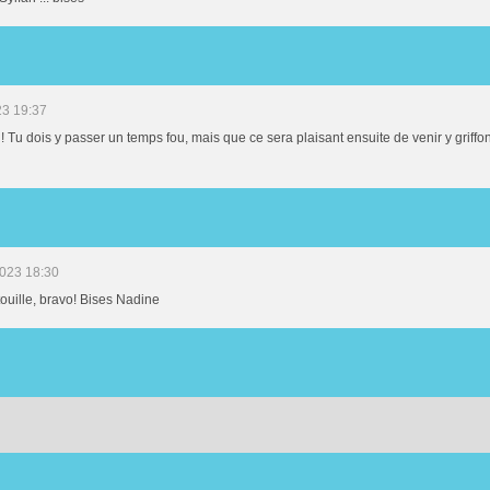
23 19:37
 ! Tu dois y passer un temps fou, mais que ce sera plaisant ensuite de venir y griff
2023 18:30
touille, bravo! Bises Nadine