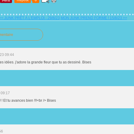
Repost
0
<< JUNK PRÊT À L'EMPLOI - 29/8/23
MON JUNK PREND FORME ! 15/8/23 >>
mentaire
23 09:44
es idées. j'adore la grande fleur que tu as dessiné. Bises
 09:17
 ! Et tu avances bien !!!<br /> Bises
56