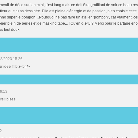
ravail de déco sur ton mini, c'est long mais ce doit être gratifiant de voir ce beau rés
fleur que tu as dessinée. Elle est pleine d'énergie et de passion, bien choisie cett
super le pompon....Pourquoi ne pas faire un atelier "pompon", car vraiment, celui
ner plein de perles et de masking tape... ! Qu'en dis-tu ? Merci pour le partage en
us tout doux
08/2023 15:26
r idée !!! biz<br />
19:13
re!! bises.
32