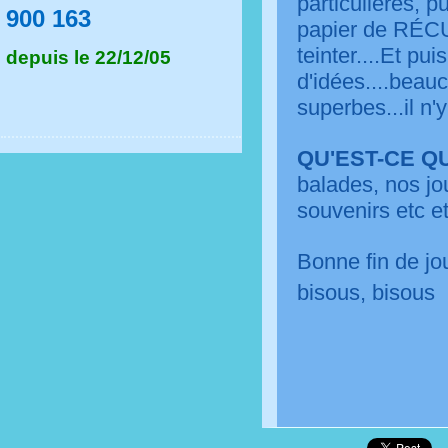
particulières, p
900 163
papier de RÉCUP
teinter....Et pu
depuis le 22/12/05
d'idées....beau
superbes...il n'y
QU'EST-CE QU
balades, nos jo
souvenirs etc e
Bonne fin de jo
bisous, bisous