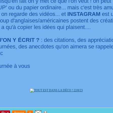
uisqu'en fait on y met ce que l'on veut ! on peut 
' ou du papier ordinaire... mais c'est très am
is on regarde des vidéos... et
INSTAGRAM
est 
coup d'anglaises/américaines postent des créat
 a qu'à copier les idées qui plaisent....
'ON Y ÉCRIT ?
: des citations, des appréciat
urnées, des anecdotes qu'on aimera se rappele
tc
urnée à vous