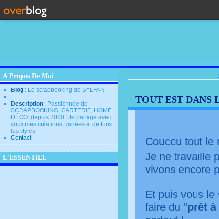
A Propos De Moi
22 août 2023
Blog
: Le scrapbooking de SYLFAN
TOUT EST DANS LA
Description
: Passionnée de
SCRAPBOOKING, CARTERIE, HOME
DÉCO ,depuis 2000 ! Je partage avec
vous mes créations, variées et de tous
les styles
Contact
Coucou tout le 
Je ne travaille 
L'ESSENTIEL
vivons encore pl
Et puis vous le 
faire du "
prêt à