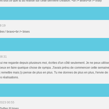
 et tout ce que tu as réalisé sur cette dernière création. <br /> Bises<br /> thaly
9:19
ées ! bravo<br /> bises
08:31
 qui me regarde depuis plusieurs moi, écrites d'un côté seulement. Je ne peux utilise
e peux en faire quelque chose de sympa. J'avais prévu de commencer cette semaine 
remettre mais j'y pense de plus en plus. Tu me donnes de plus en plus, l'envie de 
s réalisations.
2023 00:55
Sylfan !!! bises