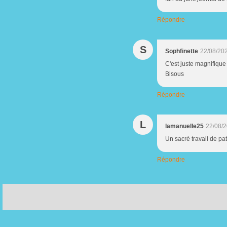
Répondre
S
Sophfinette
22/08/20
C'est juste magnifique
Bisous
Répondre
L
lamanuelle25
22/08/
Un sacré travail de pa
Répondre