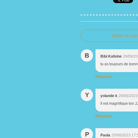
commentaires
Ajouter un com
B
Bibi Kafeïne
29/08/20
tu as toujours de bonn
Répondre
Y
yolande k
28/08/2023
Il est magnifique ton JJ
Répondre
P
Paola
25/08/2023 17: