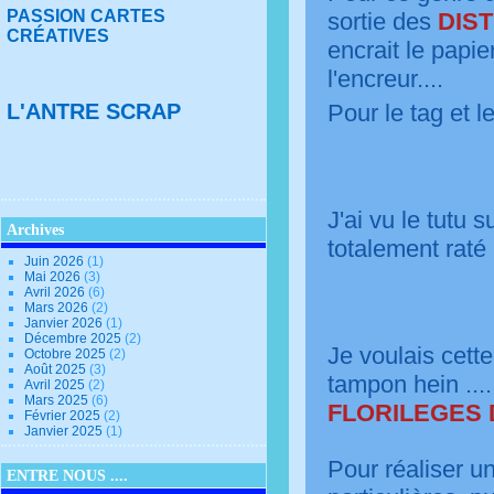
PASSION CARTES
sortie des
DIS
CRÉATIVES
encrait le papie
l'encreur....
L'ANTRE SCRAP
Pour le tag et l
J'ai vu le tutu 
Archives
totalement raté
Juin 2026
(1)
Mai 2026
(3)
Avril 2026
(6)
Mars 2026
(2)
Janvier 2026
(1)
Décembre 2025
(2)
Je voulais cette
Octobre 2025
(2)
Août 2025
(3)
tampon hein ....
Avril 2025
(2)
Mars 2025
(6)
FLORILEGES 
Février 2025
(2)
Janvier 2025
(1)
Pour réaliser u
ENTRE NOUS ....