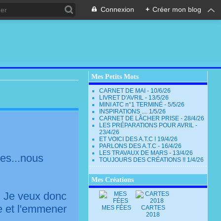
Connexion
+
Créer mon blog
Mes Petits Mots
CARNET DE MAI - 10/6/26
LIVRET D'AVRIL - 13/5/26
MINI ATC n°1 TERMINÉ - 5/5/26
INSPIRATIONS .... 1/5/26
CARNET DE LÂCHER PRISE - 28/4/26
LES PRÉPARATIONS POUR AVRIL -
23/4/26
ET VOICI DES A.T.C ! 19/4/26
PARLONS DES A.T.C - 16/4/26
LES TRAVAUX DE MARS - 13/4/26
ces...nous
TOUJOURS DES CRÉATIONS !! 1/4/26
Mes Créations
 ! Je veux donc
re et l'emmener
MES FÉES
CARTES
2018