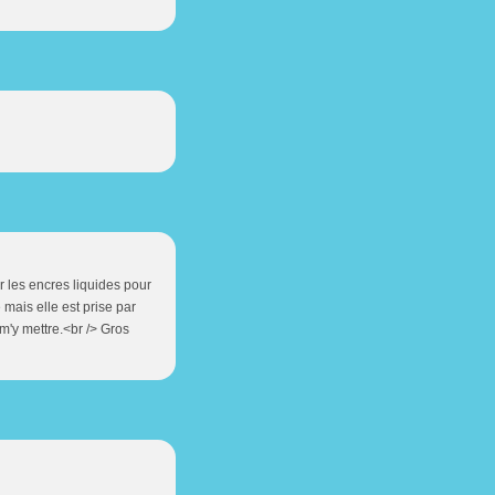
r les encres liquides pour
mais elle est prise par
m'y mettre.<br /> Gros