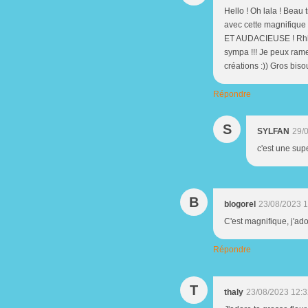
Hello ! Oh lala ! Beau t
avec cette magnifique 
ET AUDACIEUSE ! Rhhho 
sympa !!! Je peux rame
créations :)) Gros biso
Répondre
S
SYLFAN
29/
c'est une supe
B
blogorel
23/08/2023 
C'est magnifique, j'ado
Répondre
T
thaly
23/08/2023 12: