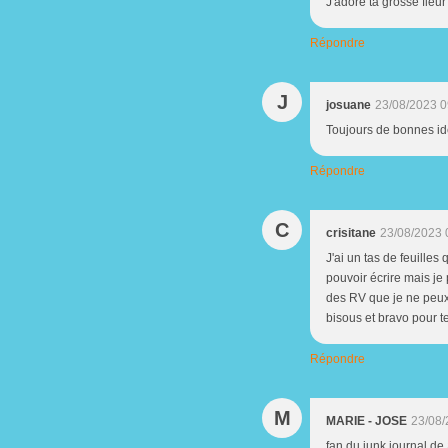
J'adore ta grosse fleur
Répondre
J
josuane
23/08/2023 0
Toujours de bonnes id
Répondre
C
crisitane
23/08/2023 
J'ai un tas de feuilles
pouvoir écrire mais j
des RV que je ne peux 
bisous et bravo pour te
Répondre
M
MARIE - JOSE
23/08/
fan du junk journal de 